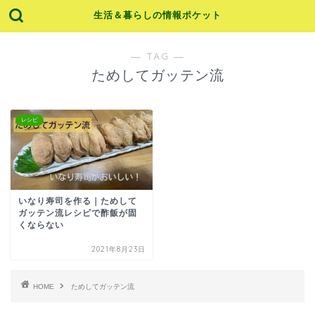
生活＆暮らしの情報ポケット
― TAG ―
ためしてガッテン流
レシピ
いなり寿司を作る｜ためして
ガッテン流レシピで酢飯が固
くならない
2021年8月23日
HOME
ためしてガッテン流