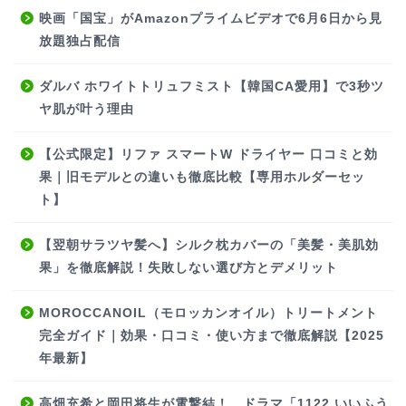
映画「国宝」がAmazonプライムビデオで6月6日から見
放題独占配信
ダルバ ホワイトトリュフミスト【韓国CA愛用】で3秒ツ
ヤ肌が叶う理由
【公式限定】リファ スマートW ドライヤー 口コミと効
果｜旧モデルとの違いも徹底比較【専用ホルダーセッ
ト】
【翌朝サラツヤ髪へ】シルク枕カバーの「美髪・美肌効
果」を徹底解説！失敗しない選び方とデメリット
MOROCCANOIL（モロッカンオイル）トリートメント
完全ガイド｜効果・口コミ・使い方まで徹底解説【2025
年最新】
高畑充希と岡田将生が電撃結！ ドラマ「1122 いいふう