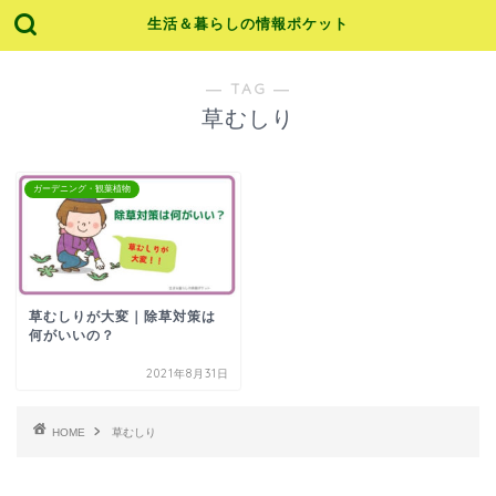
生活＆暮らしの情報ポケット
― TAG ―
草むしり
ガーデニング・観葉植物
草むしりが大変｜除草対策は
何がいいの？
2021年8月31日
HOME
草むしり