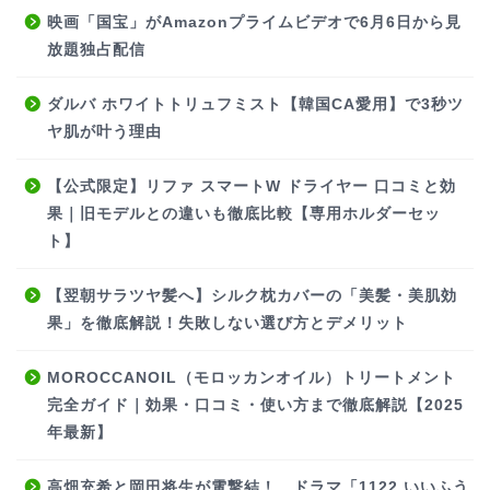
映画「国宝」がAmazonプライムビデオで6月6日から見
放題独占配信
ダルバ ホワイトトリュフミスト【韓国CA愛用】で3秒ツ
ヤ肌が叶う理由
【公式限定】リファ スマートW ドライヤー 口コミと効
果｜旧モデルとの違いも徹底比較【専用ホルダーセッ
ト】
【翌朝サラツヤ髪へ】シルク枕カバーの「美髪・美肌効
果」を徹底解説！失敗しない選び方とデメリット
MOROCCANOIL（モロッカンオイル）トリートメント
完全ガイド｜効果・口コミ・使い方まで徹底解説【2025
年最新】
高畑充希と岡田将生が電撃結！ ドラマ「1122 いいふう