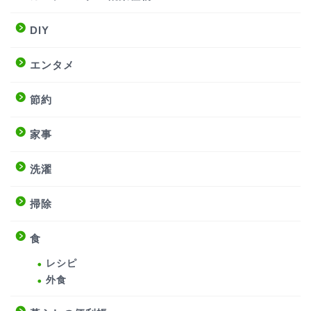
DIY
エンタメ
節約
家事
洗濯
掃除
食
レシピ
外食